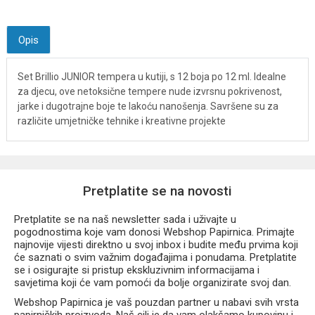
Opis
Set Brillio JUNIOR tempera u kutiji, s 12 boja po 12 ml. Idealne
za djecu, ove netoksične tempere nude izvrsnu pokrivenost,
jarke i dugotrajne boje te lakoću nanošenja. Savršene su za
različite umjetničke tehnike i kreativne projekte
Pretplatite se na novosti
Pretplatite se na naš newsletter sada i uživajte u
pogodnostima koje vam donosi Webshop Papirnica. Primajte
najnovije vijesti direktno u svoj inbox i budite među prvima koji
će saznati o svim važnim događajima i ponudama. Pretplatite
se i osigurajte si pristup ekskluzivnim informacijama i
savjetima koji će vam pomoći da bolje organizirate svoj dan.
Webshop Papirnica je vaš pouzdan partner u nabavi svih vrsta
papirničkih proizvoda. Naš cilj je da vam olakšamo kupovinu i