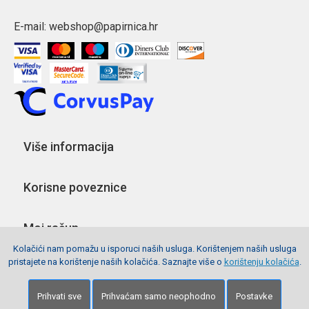
E-mail:
webshop@papirnica.hr
Više informacija
Korisne poveznice
Moj račun
Kolačići nam pomažu u isporuci naših usluga. Korištenjem naših usluga
pristajete na korištenje naših kolačića. Saznajte više o
korištenju kolačića
.
Pratite nas
Prihvati sve
Prihvaćam samo neophodno
Postavke