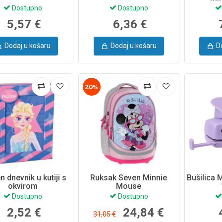
Dostupno
Dostupno
5,57 €
6,36 €
Dodaj u košaru
Dodaj u košaru
D
20%
n dnevnik u kutiji s
Ruksak Seven Minnie
Bušilica 
okvirom
Mouse
Dostupno
Dostupno
2,52 €
24,84 €
31,05 €