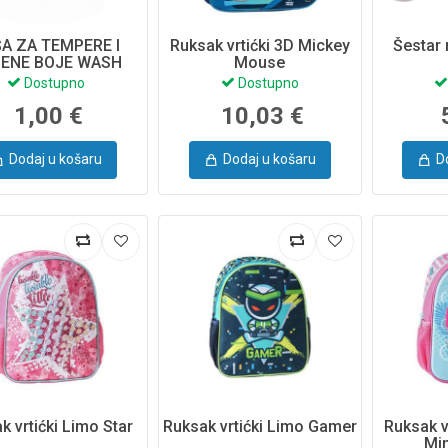
A ZA TEMPERE I
Ruksak vrtićki 3D Mickey
Šestar 
ENE BOJE WASH
Mouse
Dostupno
Dostupno
1,00 €
10,03 €
Dodaj u košaru
Dodaj u košaru
D
k vrtićki Limo Star
Ruksak vrtićki Limo Gamer
Ruksak v
Mi