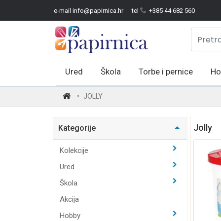
e-mail info@papirnica.hr
tel
+385 44 682 560
Ured
Škola
Torbe i pernice
Ho
.
JOLLY
Jolly
Kategorije
Kolekcije
Ured
Škola
Akcija
Hobby