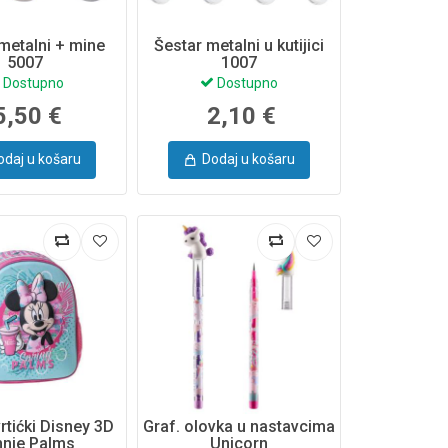
metalni + mine
Šestar metalni u kutijici
5007
1007
Dostupno
Dostupno
5,50 €
2,10 €
odaj u košaru
Dodaj u košaru
rtićki Disney 3D
Graf. olovka u nastavcima
nnie Palms
Unicorn