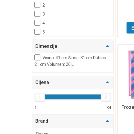
2
3
4
5
6
Dimenzije
7
Visina: 41 cm Širina: 31 cm Dubina:
8
21 cm Volumen: 26 L
Cijena
Froze
1
34
Brand