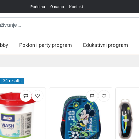
Početna
O nama
Kontakt
bby
Poklon i party program
Edukativni program
34 results