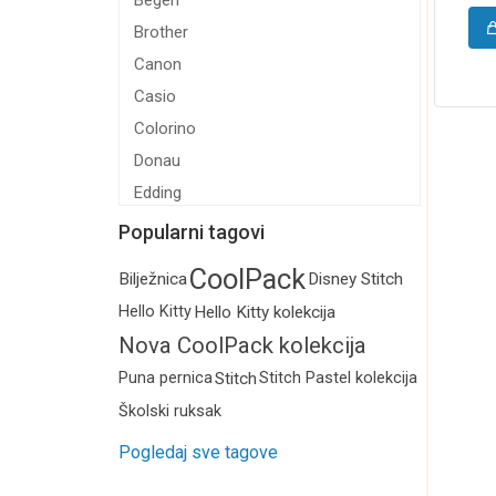
Begen
Brother
Canon
Casio
Colorino
Donau
Edding
Educa
Popularni tagovi
Energizer
CoolPack
Bilježnica
Disney Stitch
Epson
Hello Kitty
Hello Kitty kolekcija
EverActive
Nova CoolPack kolekcija
Faber Castell
2026.
Puna pernica
Stitch
Stitch Pastel kolekcija
Flora Obal
Školski ruksak
Fornax
Forpus
Pogledaj sve tagove
Forum