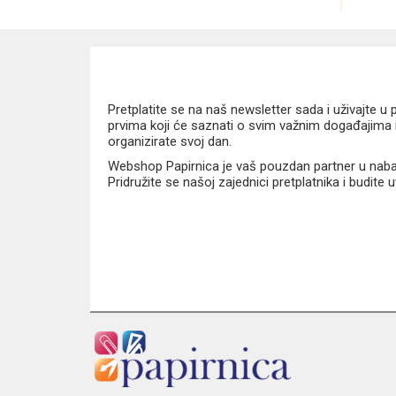
HOPAX
HP
Jolly
Junior
Pretplatite se na naš newsletter sada i uživajte 
Karbon
prvima koji će saznati o svim važnim događajima i
organizirate svoj dan.
Karton P+P
Webshop Papirnica je vaš pouzdan partner u nabavi
LEGO®
Pridružite se našoj zajednici pretplatnika i budite
Media Range
mondi
MP
Naša djeca
Neo
Office Product
PartyDeco
Patio