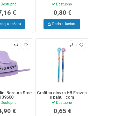
Dostupno
Dostupno
7,16 €
0,80 €
odaj u košaru
Dodaj u košaru
Mini Bordura Srce
Grafitna olovka HB Frozen
139600
s pahuljicom
Dostupno
Dostupno
4,90 €
0,65 €