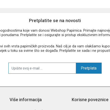
Pretplatite se na novosti
u pogodnostima koje vam donosi Webshop Papirnica. Primajte najnovije 
 ponudama. Pretplatite se i osigurajte si pristup ekskluzivnim infor
 svih vrsta papirničkih proizvoda. Naš cilj je da vam olakšamo kupo
 uvijek u toku sa svime što se događa. Pretplatite se sada i ne propust
Pretplata
Više informacija
Korisne poveznice