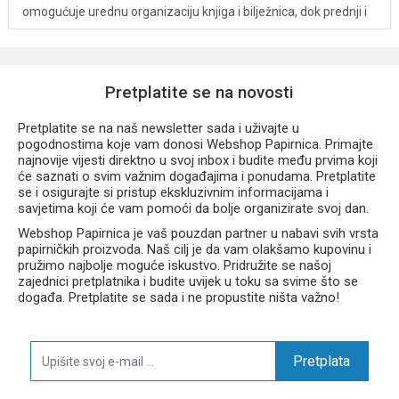
omogućuje urednu organizaciju knjiga i bilježnica, dok prednji i
bočni džepovi nude dodatni prostor za školski pribor, bocu ili
užinu. Reflektirajući elementi povećavaju sigurnost djeteta u
prometu, a čvrsto vodootporno dno osigurava stabilnost i
dugotrajnost torbe.
Pretplatite se na novosti
Pretplatite se na naš newsletter sada i uživajte u
pogodnostima koje vam donosi Webshop Papirnica. Primajte
najnovije vijesti direktno u svoj inbox i budite među prvima koji
Prednosti
će saznati o svim važnim događajima i ponudama. Pretplatite
se i osigurajte si pristup ekskluzivnim informacijama i
savjetima koji će vam pomoći da bolje organizirate svoj dan.
Webshop Papirnica je vaš pouzdan partner u nabavi svih vrsta
kompletan školski set 3u1
papirničkih proizvoda. Naš cilj je da vam olakšamo kupovinu i
atraktivan motiv leptira
pružimo najbolje moguće iskustvo. Pridružite se našoj
anatomski oblikovana leđa
zajednici pretplatnika i budite uvijek u toku sa svime što se
široke i mekano podstavljene naramenice
događa. Pretplatite se sada i ne propustite ništa važno!
podesivi prsni remen
reflektirajući elementi
čvrsto vodootporno dno
Pretplata
prostrani glavni pretinac
prednji džep za sitnice ili užinu