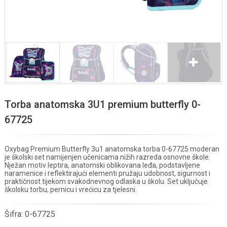
Torba anatomska 3U1 premium butterfly 0-
67725
Oxybag Premium Butterfly 3u1 anatomska torba 0-67725 moderan
je školski set namijenjen učenicama nižih razreda osnovne škole.
Nježan motiv leptira, anatomski oblikovana leđa, podstavljene
naramenice i reflektirajući elementi pružaju udobnost, sigurnost i
praktičnost tijekom svakodnevnog odlaska u školu. Set uključuje
školsku torbu, pernicu i vrećicu za tjelesni.
Šifra:
0-67725