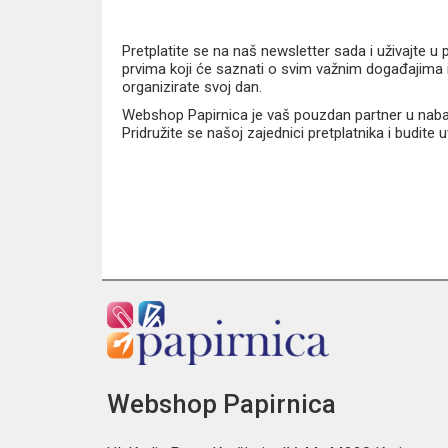
kompletan školski set 3u1
atraktivan nogometni motiv
Pretplatite se na naš newsletter sada i uživajte 
anatomski oblikovana leđa
prvima koji će saznati o svim važnim događajima i
široke i mekano podstavljene naramenice
organizirate svoj dan.
podesivi prsni remen
jednostavno magnetno zatvaranje
Webshop Papirnica je vaš pouzdan partner u nabavi
Pridružite se našoj zajednici pretplatnika i budite
reflektirajući elementi
vodootporno ojačano dno
prostrani pretinci za školsku opremu
Tehničke karakteristike
Proizvođač:
Oxybag
Model:
Premium Light Football
Webshop Papirnica
Šifra proizvoda:
0-98926
Vrsta:
anatomska školska torba 3u1