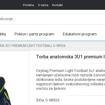
Početna
O nama
Kontakt
bby
Poklon i party program
Edukativni program
A 3U1 PREMIUM LIGHT FOOTBALL 0-98926
Torba anatomska 3U1 premium li
Oxybag Premium Light Football 3u1 anatom
namijenjen učenicima nižih razreda osnovn
oblikovana leđa, široke podstavljene naram
sigurnost tijekom svakodnevnog odlaska u š
vrećicu za tjelesni.
Šifra:
0-98926