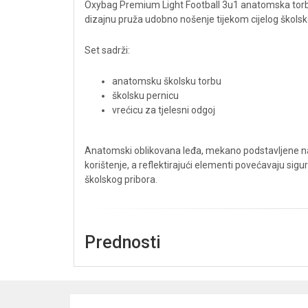
Oxybag Premium Light Football 3u1 anatomska torba 0
dizajnu pruža udobno nošenje tijekom cijelog školsk
Set sadrži:
anatomsku školsku torbu
školsku pernicu
vrećicu za tjelesni odgoj
Anatomski oblikovana leđa, mekano podstavljene n
korištenje, a reflektirajući elementi povećavaju sig
školskog pribora.
Prednosti
lagana Premium Light konstrukcija