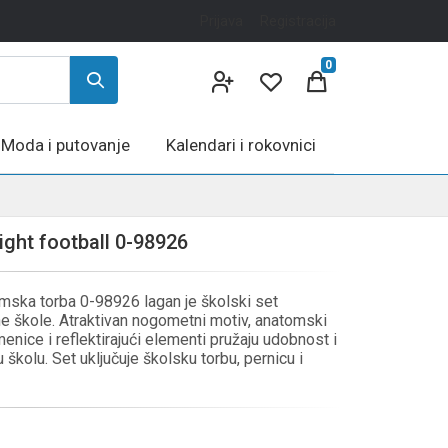
Prijava
Registracija
0
Moda i putovanje
Kalendari i rokovnici
ght football 0-98926
ska torba 0-98926 lagan je školski set
e škole. Atraktivan nogometni motiv, anatomski
enice i reflektirajući elementi pružaju udobnost i
kolu. Set uključuje školsku torbu, pernicu i