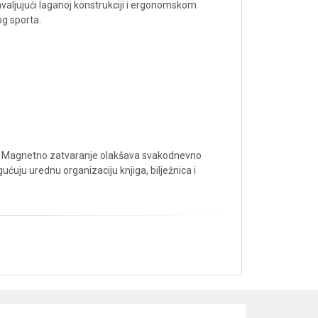
valjujući laganoj konstrukciji i ergonomskom
og sporta.
e. Magnetno zatvaranje olakšava svakodnevno
ćuju urednu organizaciju knjiga, bilježnica i