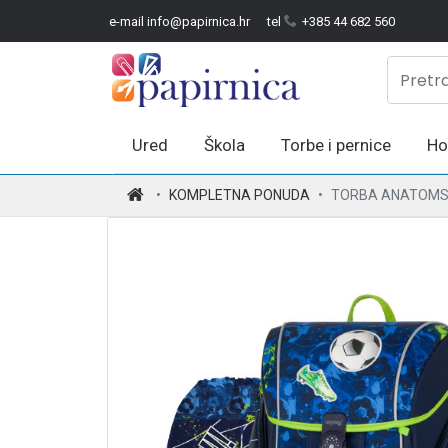
e-mail info@papirnica.hr
tel
+385 44 682 560
Ured
Škola
Torbe i pernice
Ho
.
KOMPLETNA PONUDA
TORBA ANATOMSK