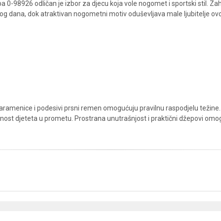
-98926 odličan je izbor za djecu koja vole nogomet i sportski stil. Zah
og dana, dok atraktivan nogometni motiv oduševljava male ljubitelje ov
aramenice i podesivi prsni remen omogućuju pravilnu raspodjelu težin
urnost djeteta u prometu. Prostrana unutrašnjost i praktični džepovi omogu