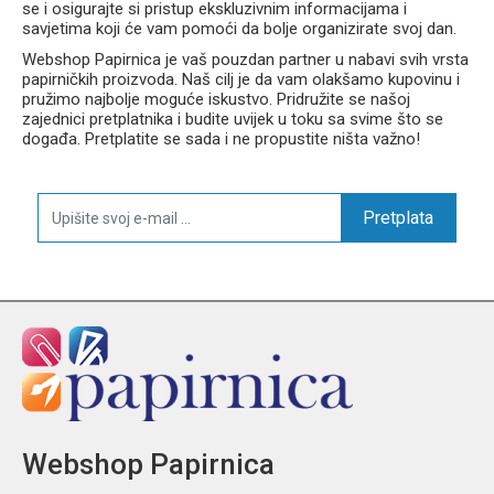
se i osigurajte si pristup ekskluzivnim informacijama i
bočni džepovi za bocu
savjetima koji će vam pomoći da bolje organizirate svoj dan.
pretinac za kutiju za užinu
Webshop Papirnica je vaš pouzdan partner u nabavi svih vrsta
lagana i udobna za svakodnevno nošenje
papirničkih proizvoda. Naš cilj je da vam olakšamo kupovinu i
atraktivan Butterfly dizajn
pružimo najbolje moguće iskustvo. Pridružite se našoj
zajednici pretplatnika i budite uvijek u toku sa svime što se
događa. Pretplatite se sada i ne propustite ništa važno!
Tehničke karakteristike
Pretplata
Proizvođač: Karton P+P
Model: Premium One Butterfly
Šifra proizvoda: 0-25626
Vrsta: anatomska školska torba 3u1
Sadržaj seta: torba, pernica, vrećica
Namjena: 1. – 4. razred osnovne škole
Volumen: 28 l
Nosivost: do 8 kg
Motiv: Butterfly (leptiri)
Webshop Papirnica