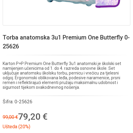
Torba anatomska 3u1 Premium One Butterfly 0-
25626
Karton P+P Premium One Butterfly 3u1 anatomski je školski set
namijenjen učenicima od 1. do 4. razreda osnovne škole. Set
uključuje anatomsku školsku torbu, pernicu i vrećicu za tjelesni
odgoj. Ergonomski oblikovana leđa, podesive naramenice, prsni
remen i reflektirajući elementi pružaju maksimalnu udobnost i
sigurnost tijekom svakodnevnog nošenja.
Šifra:
0-25626
79,20 €
99,00 €
Ušteda (20%)