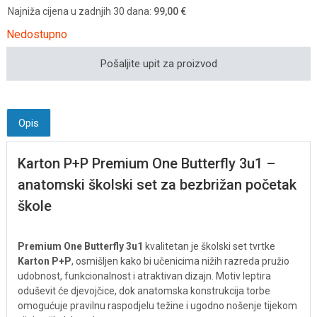
Najniža cijena u zadnjih 30 dana:
99,00 €
Nedostupno
Pošaljite upit za proizvod
Opis
Karton P+P Premium One Butterfly 3u1 –
anatomski školski set za bezbrižan početak
škole
Premium One Butterfly 3u1
kvalitetan je školski set tvrtke
Karton P+P
, osmišljen kako bi učenicima nižih razreda pružio
udobnost, funkcionalnost i atraktivan dizajn. Motiv leptira
oduševit će djevojčice, dok anatomska konstrukcija torbe
omogućuje pravilnu raspodjelu težine i ugodno nošenje tijekom