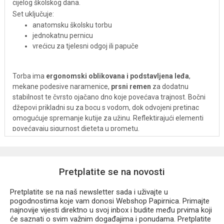
cijelog školskog dana.
Set uključuje:
anatomsku školsku torbu
jednokatnu pernicu
vrećicu za tjelesni odgoj ili papuče
Torba ima
ergonomski oblikovana i podstavljena leđa
,
mekane podesive naramenice,
prsni remen
za dodatnu
stabilnost te čvrsto ojačano dno koje povećava trajnost. Bočni
džepovi prikladni su za bocu s vodom, dok odvojeni pretinac
omogućuje spremanje kutije za užinu. Reflektirajući elementi
povećavaju sigurnost djeteta u prometu.
Prednosti
Pretplatite se na novosti
komplet 3u1 (torba, pernica i vrećica)
anatomski oblikovana leđa
podstavljene i podesive naramenice
Pretplatite se na naš newsletter sada i uživajte u
pogodnostima koje vam donosi Webshop Papirnica. Primajte
prsni remen za veću stabilnost
najnovije vijesti direktno u svoj inbox i budite među prvima koji
čvrsto i stabilno dno
će saznati o svim važnim događajima i ponudama. Pretplatite
reflektirajući elementi za sigurnost