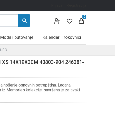
Prijava
Registracija
0
Moda i putovanje
Kalendari i rokovnici
1-EC
 XS 14X19X3CM 40803-904 246381-
a nošenje osnovnih potrepština. Lagana,
a iz Memories kolekcije, savršena je za svaki