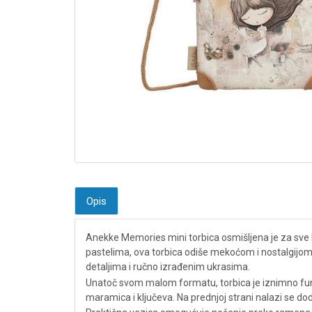
Opis
Anekke Memories mini torbica osmišljena je za sve 
pastelima, ova torbica odiše mekoćom i nostalgijom.
detaljima i ručno izrađenim ukrasima.
Unatoč svom malom formatu, torbica je iznimno funkc
maramica i ključeva. Na prednjoj strani nalazi se do