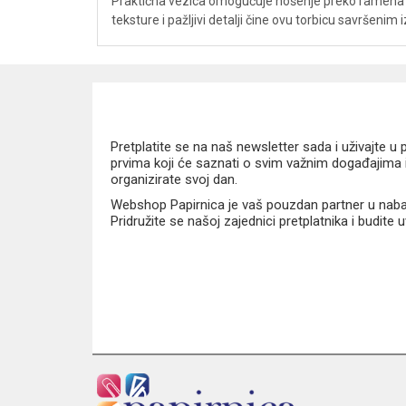
Praktična vezica omogućuje nošenje preko ramena ili o
teksture i pažljivi detalji čine ovu torbicu savršeni
Pretplatite se na naš newsletter sada i uživajte 
prvima koji će saznati o svim važnim događajima i
organizirate svoj dan.
Webshop Papirnica je vaš pouzdan partner u nabavi
Pridružite se našoj zajednici pretplatnika i budite