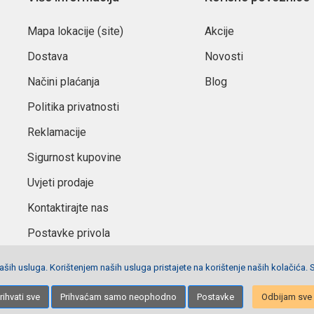
Mapa lokacije (site)
Akcije
Dostava
Novosti
Načini plaćanja
Blog
Politika privatnosti
Reklamacije
Sigurnost kupovine
Uvjeti prodaje
Kontaktirajte nas
Postavke privola
ših usluga. Korištenjem naših usluga pristajete na korištenje naših kolačića. 
Izrada stranica
Net plus d.o.o.
rihvati sve
Prihvaćam samo neophodno
Postavke
Odbijam sve