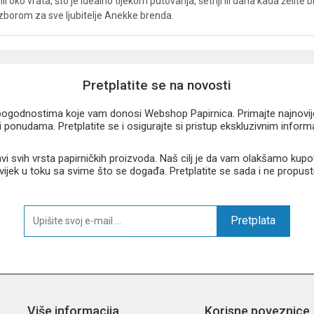
ko vrata, što je idealno tijekom putovanja, šetnji ili dana kada želite bi
m izborom za sve ljubitelje Anekke brenda.
Pretplatite se na novosti
u pogodnostima koje vam donosi Webshop Papirnica. Primajte najnovije 
 ponudama. Pretplatite se i osigurajte si pristup ekskluzivnim infor
 svih vrsta papirničkih proizvoda. Naš cilj je da vam olakšamo kupo
 uvijek u toku sa svime što se događa. Pretplatite se sada i ne propust
Pretplata
Više informacija
Korisne poveznice