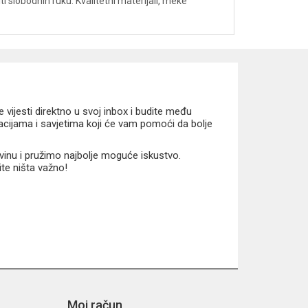
ti slobodnih ruku. Kvalitetni materijali, meke
vijesti direktno u svoj inbox i budite među
macijama i savjetima koji će vam pomoći da bolje
vinu i pružimo najbolje moguće iskustvo.
ite ništa važno!
Moj račun