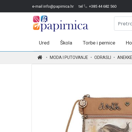
e-mail info@papirnica.hr
tel
+385 44 682 560
Ured
Škola
Torbe i pernice
Ho
.
MODA I PUTOVANJE
ODRASLI
ANEKK