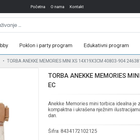
Početna
O nama
Kontakt
bby
Poklon i party program
Edukativni program
E
TORBA ANEKKE MEMORIES MINI XS 14X19X3CM 40803-904 24638
TORBA ANEKKE MEMORIES MINI
EC
Anekke Memories mini torbica idealna je z
kompaktna i ukrašena nježnim ilustracijam
dan.
Šifra:
8434172102125