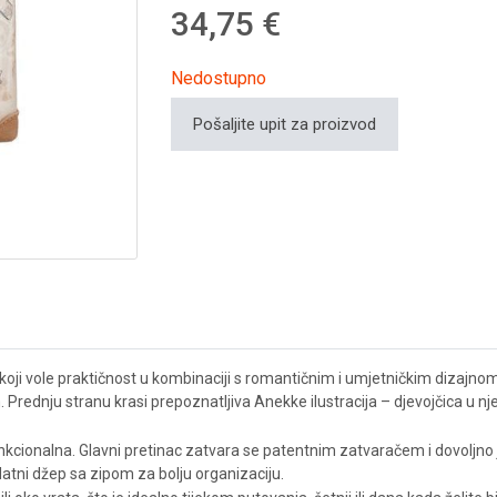
34,75 €
Nedostupno
Pošaljite upit za proizvod
koji vole praktičnost u kombinaciji s romantičnim i umjetničkim dizajn
 Prednju stranu krasi prepoznatljiva Anekke ilustracija – djevojčica u
ionalna. Glavni pretinac zatvara se patentnim zatvaračem i dovoljno je 
datni džep sa zipom za bolju organizaciju.