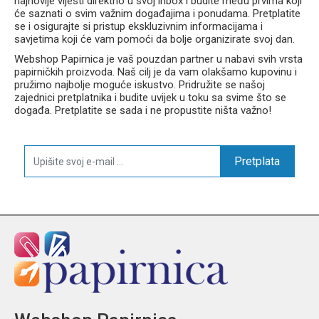
najnovije vijesti direktno u svoj inbox i budite među prvima koji
će saznati o svim važnim događajima i ponudama. Pretplatite
se i osigurajte si pristup ekskluzivnim informacijama i
savjetima koji će vam pomoći da bolje organizirate svoj dan.
Webshop Papirnica je vaš pouzdan partner u nabavi svih vrsta
papirničkih proizvoda. Naš cilj je da vam olakšamo kupovinu i
pružimo najbolje moguće iskustvo. Pridružite se našoj
zajednici pretplatnika i budite uvijek u toku sa svime što se
događa. Pretplatite se sada i ne propustite ništa važno!
Pretplata