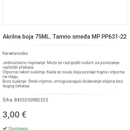
Akrilna boja 75ML. Tamno smeđa MP PP631-22
Karakteristike:
Jednostavno miješanje: Može se razrijediti vodom za postizanje
različitih efekata.
Otporna nakon sušenja: Kada se osuši, boja postaje trajna i otporna
na vlagu.
Brzo sušenje: Štedi vrijeme, omogućavajući dodavanje slojeva bez
dugog čekanja.
Šifra:
8435250982325
3,00 €
Dostupno