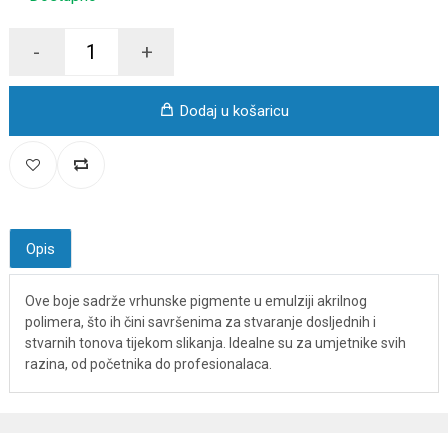
-
+
Dodaj u košaricu
Opis
Ove boje sadrže vrhunske pigmente u emulziji akrilnog
polimera, što ih čini savršenima za stvaranje dosljednih i
stvarnih tonova tijekom slikanja. Idealne su za umjetnike svih
razina, od početnika do profesionalaca.