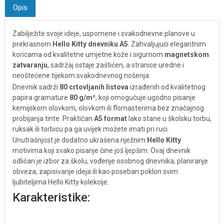
Opis
Zabilježite svoje ideje, uspomene i svakodnevne planove u
prekrasnom
Hello Kitty dnevniku A5
. Zahvaljujući elegantnim
koricama od kvalitetne umjetne kože i sigurnom
magnetskom
zatvaranju
, sadržaj ostaje zaštićen, a stranice uredne i
neoštećene tijekom svakodnevnog nošenja.
Dnevnik sadrži
80 crtovljanih listova
izrađenih od kvalitetnog
papira gramature
80 g/m²
, koji omogućuje ugodno pisanje
kemijskom olovkom, olovkom ili flomasterima bez značajnog
probijanja tinte. Praktičan
A5 format
lako stane u školsku torbu,
ruksak ili torbicu pa ga uvijek možete imati pri ruci.
Unutrašnjost je dodatno ukrašena nježnim
Hello Kitty
motivima koji svako pisanje čine još ljepšim. Ovaj dnevnik
odličan je izbor za školu, vođenje osobnog dnevnika, planiranje
obveza, zapisivanje ideja ili kao poseban poklon svim
ljubiteljima Hello Kitty kolekcije.
Karakteristike: