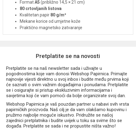
Format
A5
(približno 14,5 × 21 cm)
80 crtovljanih listova
Kvalitetan papir
80 g/m²
Mekane korice od umjetne kože
Praktično magnetsko zatvaranje
Čvrsti lijepljeni uvez
Dekorativni Hello Kitty motivi u unutrašnjosti
Elegantan i izdržljiv dizajn
Idealan za dnevnik, bilješke, planiranje i školu
Pretplatite se na novosti
Službeno licencirani
Hello Kitty (Sanrio)
proizvod
Pretplatite se na naš newsletter sada i uživajte u
Dnevnik
Hello Kitty Pink 1 A5
spaja funkcionalnost, kvalitetu i
pogodnostima koje vam donosi Webshop Papirnica. Primajte
presladak dizajn te će postati omiljeno mjesto za zapisivanje
najnovije vijesti direktno u svoj inbox i budite među prvima koji
svih važnih misli i uspomena.
će saznati o svim važnim događajima i ponudama. Pretplatite
se i osigurajte si pristup ekskluzivnim informacijama i
savjetima koji će vam pomoći da bolje organizirate svoj dan.
Webshop Papirnica je vaš pouzdan partner u nabavi svih vrsta
papirničkih proizvoda. Naš cilj je da vam olakšamo kupovinu i
pružimo najbolje moguće iskustvo. Pridružite se našoj
zajednici pretplatnika i budite uvijek u toku sa svime što se
događa. Pretplatite se sada i ne propustite ništa važno!