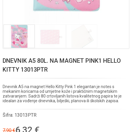
DNEVNIK A5 80L. NA MAGNET PINK1 HELLO
KITTY 13013PTR
Dnevnik A5 na magnet Hello Kitty Pink 1 elegantan je notes s
mekanim koricama od umjetne kože i praktičnim magnetskim
zatvaranjem. Sadrži 80 crtovljanih listova kvalitetnog papira te je
idealan za vođenje dnevnika, bilješki, planova ili školskih zapisa.
Šifra:
13013PTR
6,32 €
7,90 €