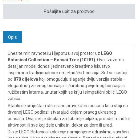
Pošaljite upit za proizvod
Opis
Unesite mir, ravnotežu i ljepotu u svoj prostor uz
LEGO
Botanical Collection – Bonsai Tree (10281)
. Ovaj izuzetno
detaljan model donosi jedinstveno kreativno iskustvo
inspirirano tradicionalnom umjetnošću bonsaija. Set se sastoji
od
878 dijelova
koji omogućuju slaganje dviju verzija stabla –
elegantnog zelenog bonsaija ili čarobnog cvjetnog bonsaija s
ružičastim latama, unutar kojih se kriju i simpatični oblici LEGO
žabica.
Stablo se smješta u stiliziranu pravokutnu posudu koja stoji na
drvenoj LEGO podlozi, stvarajući dojam pravog ukrasnog
bonsaija. Ovaj set je idealan za ljubitelje biljaka, prirode, mindful
aktivnosti ili sve koji žele unikatni dekor za dom ili ured.
Dio je LEGO Botanical kolekcije namijenjene odraslima, savršen