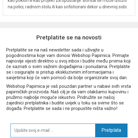
kao poklon ili kao projekt za opuštanje. Bonsai se može izložiti
na polici, radnom stolu ili kao sofisticirani dekor u dnevnoj sobi.
Pretplatite se na novosti
Pretplatite se na naš newsletter sada i uživajte u
pogodnostima koje vam donosi Webshop Papirnica. Primajte
najnovije vijesti direktno u svoj inbox i budite među prvima koji
će saznati o svim važnim događajima i ponudama. Pretplatite
se i osigurajte si pristup ekskluzivnim informacijama i
savjetima koji će vam pomoći da bolje organizirate svoj dan.
Webshop Papirnica je vaš pouzdan partner u nabavi svih vrsta
papirničkih proizvoda. Naš cilj je da vam olakšamo kupovinu i
pružimo najbolje moguće iskustvo. Pridružite se našoj
zajednici pretplatnika i budite uvijek u toku sa svime što se
događa. Pretplatite se sada i ne propustite ništa važno!
Pretplata