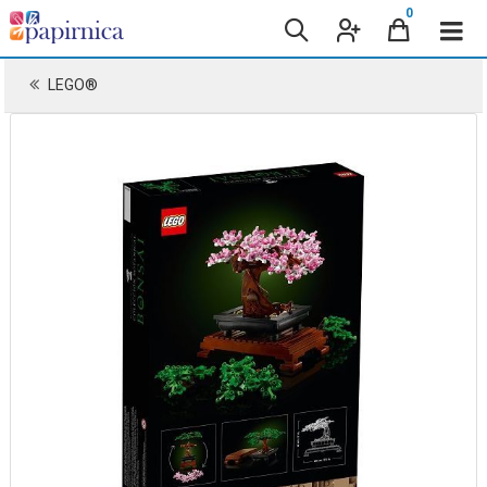
0
LEGO®