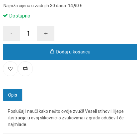
Najniža cijena u zadnjih 30 dana:
14,90 €
Dostupno
-
+
Dodaj u košaricu
Opis
Poslušaj i nauči kako nešto ovdje zvuči! Veseli stihovi i lijepe
ilustracije u ovoj slikovnici o zvukovima iz grada oduševit će
najmlađe.