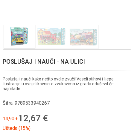
POSLUŠAJ I NAUČI - NA ULICI
Poslušaj i nauči kako nešto ovdje zvuči! Veseli stihovi i lijepe
ilustracije u ovoj slikovnici o zvukovima iz grada oduševit će
najmlađe.
Šifra:
9789533940267
12,67 €
14,90 €
Ušteda (15%)