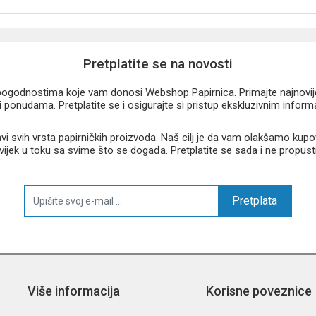
Pretplatite se na novosti
u pogodnostima koje vam donosi Webshop Papirnica. Primajte najnovije 
 ponudama. Pretplatite se i osigurajte si pristup ekskluzivnim infor
 svih vrsta papirničkih proizvoda. Naš cilj je da vam olakšamo kupo
 uvijek u toku sa svime što se događa. Pretplatite se sada i ne propust
Pretplata
Više informacija
Korisne poveznice