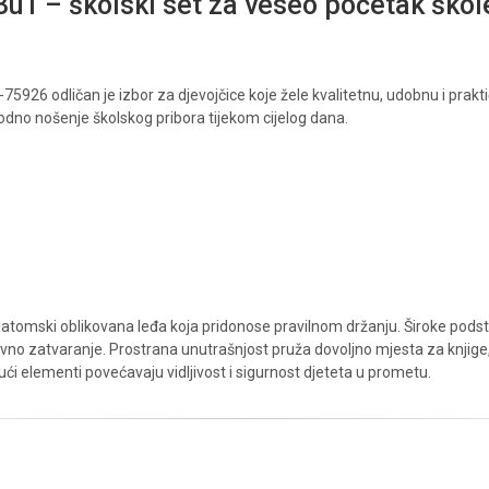
u1 – školski set za veseo početak škol
26 odličan je izbor za djevojčice koje žele kvalitetnu, udobnu i praktič
dno nošenje školskog pribora tijekom cijelog dana.
 anatomski oblikovana leđa koja pridonose pravilnom držanju. Široke po
zatvaranje. Prostrana unutrašnjost pruža dovoljno mjesta za knjige, bilj
ući elementi povećavaju vidljivost i sigurnost djeteta u prometu.