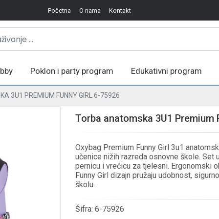
Početna
O nama
Kontakt
bby
Poklon i party program
Edukativni program
A 3U1 PREMIUM FUNNY GIRL 6-75926
Torba anatomska 3U1 Premium F
Oxybag Premium Funny Girl 3u1 anatomska
učenice nižih razreda osnovne škole. Set 
pernicu i vrećicu za tjelesni. Ergonomski ob
Funny Girl dizajn pružaju udobnost, sigur
školu.
Šifra:
6-75926