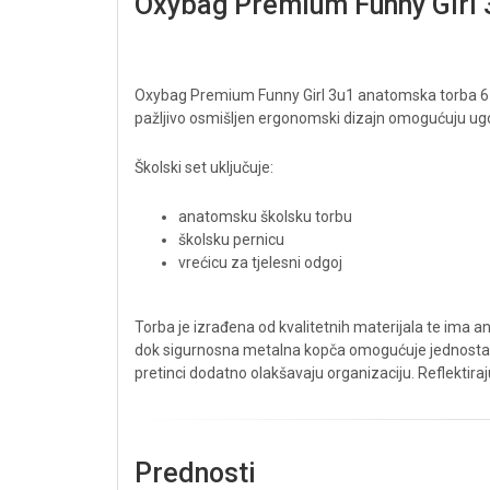
Oxybag Premium Funny Girl 3
Oxybag Premium Funny Girl 3u1 anatomska torba 6-759
pažljivo osmišljen ergonomski dizajn omogućuju ugo
Školski set uključuje:
anatomsku školsku torbu
školsku pernicu
vrećicu za tjelesni odgoj
Torba je izrađena od kvalitetnih materijala te ima
dok sigurnosna metalna kopča omogućuje jednostavno 
pretinci dodatno olakšavaju organizaciju. Reflektiraj
Prednosti