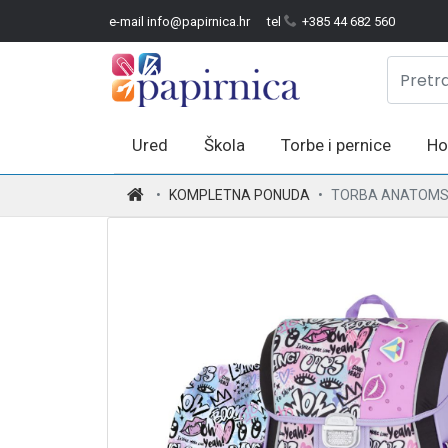
e-mail info@papirnica.hr
tel
+385 44 682 560
Ured
Škola
Torbe i pernice
Ho
.
KOMPLETNA PONUDA
TORBA ANATOMSK