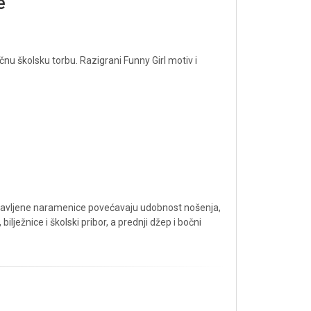
e
nu školsku torbu. Razigrani Funny Girl motiv i
dstavljene naramenice povećavaju udobnost nošenja,
ežnice i školski pribor, a prednji džep i bočni