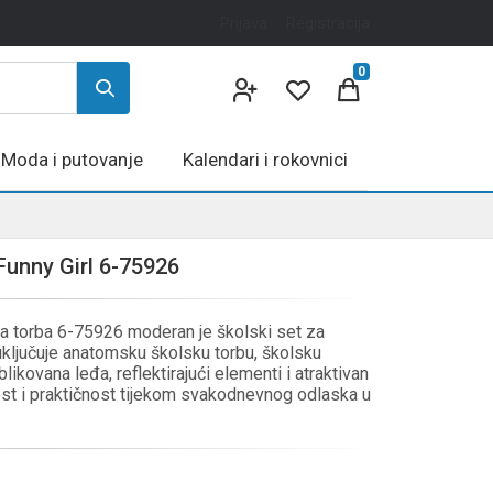
Prijava
Registracija
0
Moda i putovanje
Kalendari i rokovnici
unny Girl 6-75926
 torba 6-75926 moderan je školski set za
uključuje anatomsku školsku torbu, školsku
likovana leđa, reflektirajući elementi i atraktivan
nost i praktičnost tijekom svakodnevnog odlaska u