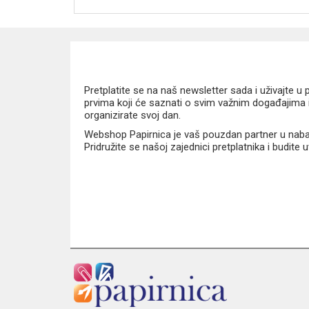
kompletan školski set 3u1
atraktivan Funny Girl motiv
anatomski oblikovana leđa
Pretplatite se na naš newsletter sada i uživajte 
široke podstavljene naramenice
prvima koji će saznati o svim važnim događajima i
sigurnosna metalna kopča
organizirate svoj dan.
reflektirajući elementi
čvrsto i stabilno dno
Webshop Papirnica je vaš pouzdan partner u nabavi
Pridružite se našoj zajednici pretplatnika i budite
prostrani glavni pretinac
prednji džep za sitnice ili užinu
kvalitetna i izdržljiva izrada
Tehničke karakteristike
Proizvođač:
Oxybag