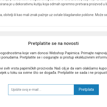
irana je u dekorativnu kutiju koja odmah spremno pretvara proizvod u 
ja, obitelji ili kao mali znak pažnje uz ostale blagdanske poklone. Može se 
Pretplatite se na novosti
u pogodnostima koje vam donosi Webshop Papirnica. Primajte najnovije 
 ponudama. Pretplatite se i osigurajte si pristup ekskluzivnim infor
 svih vrsta papirničkih proizvoda. Naš cilj je da vam olakšamo kupo
 uvijek u toku sa svime što se događa. Pretplatite se sada i ne propust
Pretplata