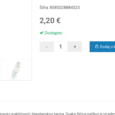
Šifra:
8585028884525
2,20 €
Dostupno
-
+
Dodaj u 
naciju praktičnosti i blagdanskog šarma. Svaka žličica pažljivo je izrađe