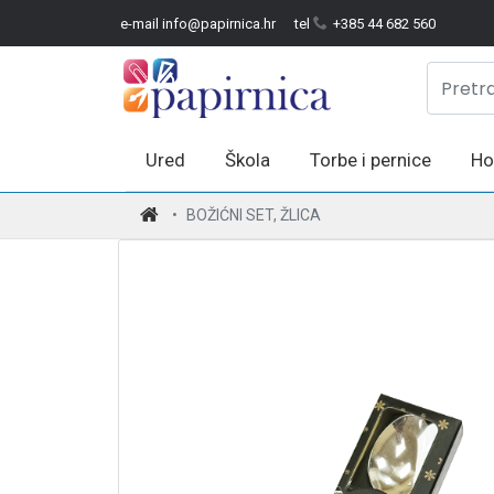
e-mail info@papirnica.hr
tel
+385 44 682 560
Ured
Škola
Torbe i pernice
Ho
.
BOŽIĆNI SET, ŽLICA