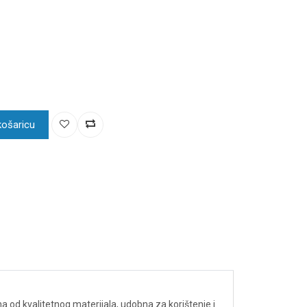
košaricu
na od kvalitetnog materijala, udobna za korištenje i