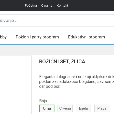
Početna
O nama
Kontakt
bby
Poklon i party program
Edukativni program
BOŽIĆNI SET, ŽLICA
Elegantan blagdanski set koji uključuje deko
poklon za nadolazeće blagdane, savršen za
dar pod bor.
Boja
Crna
Crvena
Bijela
Plava