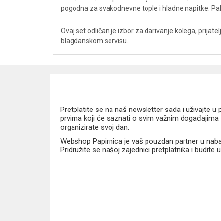
pogodna za svakodnevne tople i hladne napitke. Pak
Ovaj set odličan je izbor za darivanje kolega, prijatel
blagdanskom servisu.
Pretplatite se na naš newsletter sada i uživajte 
prvima koji će saznati o svim važnim događajima i
organizirate svoj dan.
Webshop Papirnica je vaš pouzdan partner u nabavi
Pridružite se našoj zajednici pretplatnika i budite