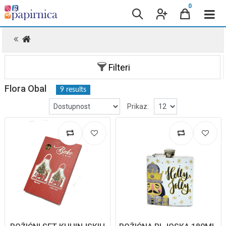
0
.
Filteri
Flora Obal
9 results
Prikaz: