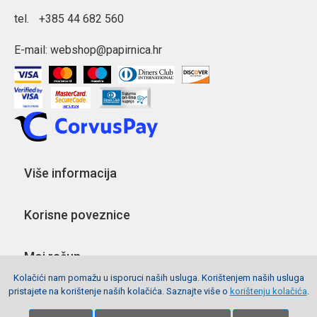
tel.
+385 44 682 560
E-mail:
webshop@papirnica.hr
Više informacija
Korisne poveznice
Moj račun
Kolačići nam pomažu u isporuci naših usluga. Korištenjem naših usluga
pristajete na korištenje naših kolačića. Saznajte više o
korištenju kolačića
.
Pratite nas