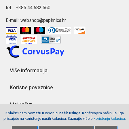
tel.
+385 44 682 560
E-mail:
webshop@papirnica.hr
Više informacija
Korisne poveznice
Moj račun
Kolačići nam pomažu u isporuci naših usluga. Korištenjem naših usluga
pristajete na korištenje naših kolačića. Saznajte više o
korištenju kolačića
.
Pratite nas