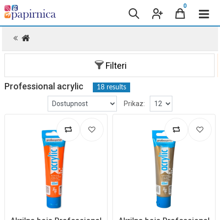
0
.
Filteri
Professional acrylic
18 results
Prikaz: